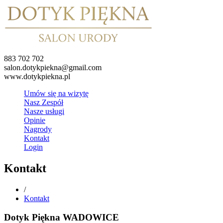
883 702 702
salon.dotykpiekna@gmail.com
www.dotykpiekna.pl
Umów się na wizytę
Nasz Zespół
Nasze usługi
Opinie
Nagrody
Kontakt
Login
Kontakt
/
Kontakt
Dotyk Piękna WADOWICE